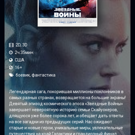
2D, 3D
2ч.35мин.
США
16+
боевик, фантастика
Легендарная сага, покорившая миллионы поклонников в
самых разных странах, возвращается на большие экраны!
Девятый эпизод космического эпоса «Звёздные Войны»
завершает невероятную историю семьи Скайуокеров,
длящуюся уже более сорока лет, и обещает дать ответы
на все загадки из предыдущих серий. Нас ожидают
старые и новые герои, уникальные миры, увлекательные
путешествия на край Галактики и грандиозный финал