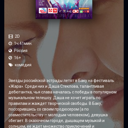
2D
1ч.41мин.
Россия
16+
комедия
Звезды российской эстрады летят в Баку на фестиваль
«Жара». Среди них и Даша Стеклова, талантливая
дебютантка, чья слава началась с победы в популярном
музыкальном телешоу. Даша не хочет играть по
правилам и жаждет творческой свободы. В Баку,
поссорившись со своим продюсером (а по
совместительству — молодым человеком), девушка
сбегает. В сказочном городе, дышащем музыкой и
солнцем, ее ждет множество приключений и