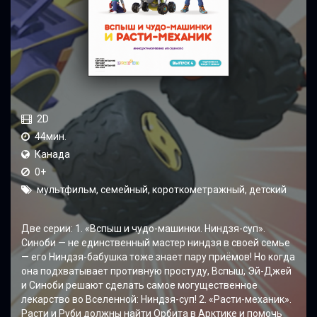
2D
44мин.
Канада
0+
мультфильм, семейный, короткометражный, детский
Две серии: 1. «Вспыш и чудо-машинки. Ниндзя-суп».
Синоби — не единственный мастер ниндзя в своей семье
— его Ниндзя-бабушка тоже знает пару приёмов! Но когда
она подхватывает противную простуду, Вспыш, Эй-Джей
и Синоби решают сделать самое могущественное
лекарство во Вселенной: Ниндзя-суп! 2. «Расти-механик».
Расти и Руби должны найти Орбита в Арктике и помочь