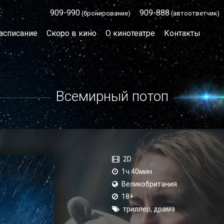
909-990
909-888
(бронирование)
(автоответчик)
асписание
Скоро в кино
О кинотеатре
Контакты
Всемирный потоп
2D
1ч.40мин.
Великобритания
18+
триллер, драма