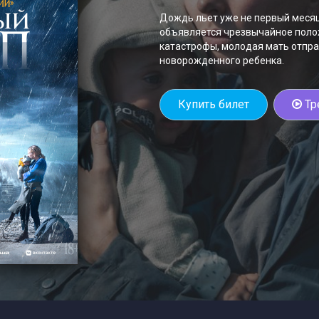
Дождь льет уже не первый месяц,
объявляется чрезвычайное полож
катастрофы, молодая мать отпра
новорожденного ребенка.
Купить билет
Тр