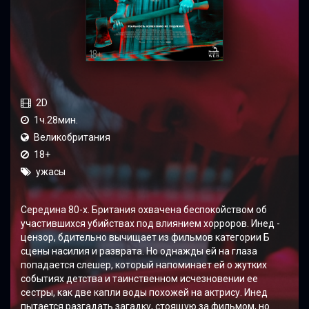
2D
1ч.28мин.
Великобритания
18+
ужасы
Середина 80-х. Британия охвачена беспокойством об
участившихся убийствах под влиянием хорроров. Инед -
цензор, бдительно вычищает из фильмов категории Б
сцены насилия и разврата. Но однажды ей на глаза
попадается слешер, который напоминает ей о жутких
событиях детства и таинственном исчезновении ее
сестры, как две капли воды похожей на актрису. Инед
пытается разгадать загадку, стоящую за фильмом, но