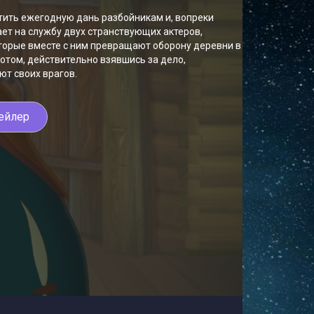
ить ежегодную дань разбойникам и, вопреки
ет на службу двух странствующих актеров,
торые вместе с ним превращают оборону деревни в
отом, действительно взявшись за дело,
т своих врагов.
ейлер