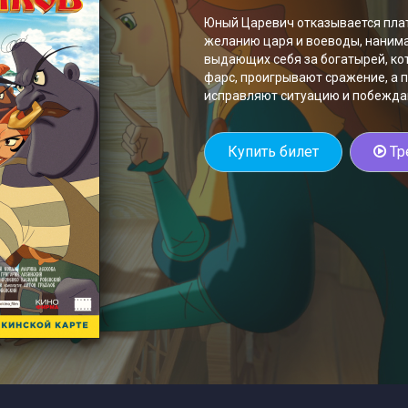
Юный Царевич отказывается плат
желанию царя и воеводы, нанима
выдающих себя за богатырей, ко
фарс, проигрывают сражение, а п
исправляют ситуацию и побеждаю
Купить билет
Тр