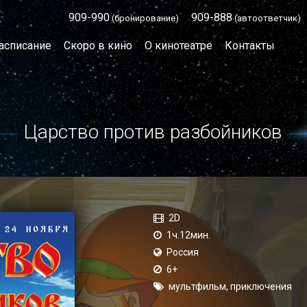
909-990
909-888
(бронирование)
(автоответчик)
асписание
Скоро в кино
О кинотеатре
Контакты
Царство против разбойников
2D
1ч.12мин.
Россия
6+
мультфильм, приключения