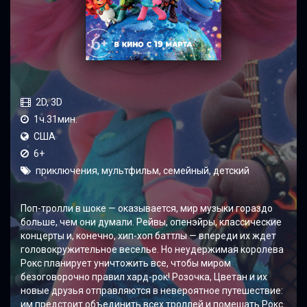
2D, 3D
1ч.31мин.
США
6+
приключения, мультфильм, семейный, детский
Поп-тролли в шоке — оказывается, мир музыки гораздо
больше, чем они думали. Рейвы, опенэйры, классические
концерты и, конечно, хип-хоп баттлы — впереди их ждет
головокружительное веселье. Но неудержимая королева
Рокс планирует уничтожить все, чтобы миром
безоговорочно правил хард-рок! Розочка, Цветан и их
новые друзья отправляются в невероятное путешествие:
им предстоит объединить всех троллей и помешать Рокс.