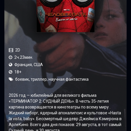
2D
2ч.23мин.
Франция, США
18+
боевик, триллер, научная фантастика
2026 год — юбилейный для великого фильма
«ТЕРМИНАТОР 2: СУДНЫЙ ДЕНЬ». В честь 35-летия
картина возвращается в кинотеатры по всему миру .
Жидкий киборг, ядерный апокалипсис и культовое «Hasta
la vista, baby». Бессмертный шедевр Джеймса Кэмерона в
АрлеКино. Всего два дня показов: 29 августа, в тот самый
Судный день, и 30 августа.