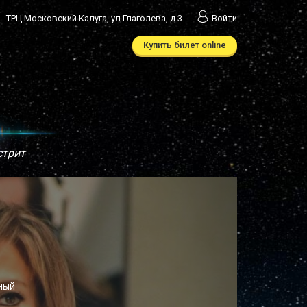
ТРЦ Московский Калуга, ул.Глаголева, д.3
Войти
Купить билет online
стрит
ный