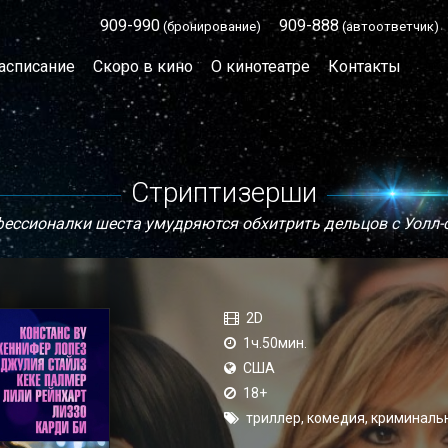
909-990
909-888
(бронирование)
(автоответчик)
асписание
Скоро в кино
О кинотеатре
Контакты
Стриптизерши
ессионалки шеста умудряются обхитрить дельцов с Уолл-
2D
1ч.50мин.
США
18+
триллер, комедия, криминаль