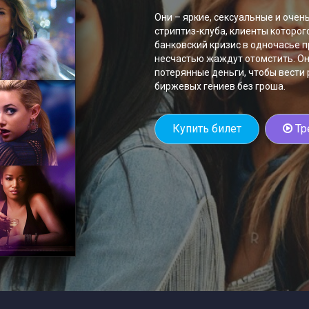
Они – яркие, сексуальные и оче
стриптиз-клуба, клиенты которог
банковский кризис в одночасье 
несчастью жаждут отомстить. Он
потерянные деньги, чтобы вести
биржевых гениев без гроша.
Купить билет
Тр