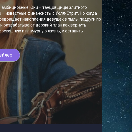
нь амбициозные. Они – танцовщицы элитного
о – известные финансисты с Уолл-Стрит. Но когда
превращает накопления девушек в пыль, подруги по
и разрабатывают дерзкий план как вернуть
 роскошную и гламурную жизнь, и оставить
ейлер