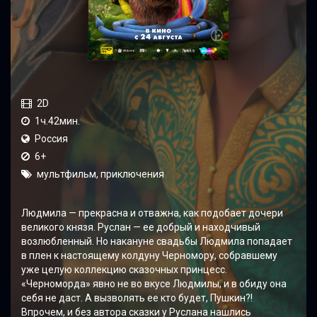
2D
1ч.42мин.
Россия
6+
мультфильм, приключения
Людмила — прекрасна и отважна, как подобает дочери
великого князя. Руслан — ее добрый и находчивый
возлюбленный. Но накануне свадьбы Людмила попадает
в плен к настоящему колдуну Черномору, собравшему
уже целую коллекцию сказочных принцесс.
«Черноморда» явно не во вкусе Людмилы, и в обиду она
себя не даст. А вызволять ее кто будет, Пушкин?!
Впрочем, и без автора сказки у Руслана нашлись