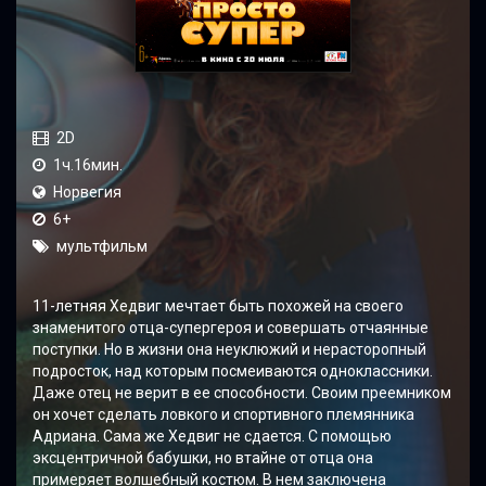
2D
1ч.16мин.
Норвегия
6+
мультфильм
11-летняя Хедвиг мечтает быть похожей на своего
знаменитого отца-супергероя и совершать отчаянные
поступки. Но в жизни она неуклюжий и нерасторопный
подросток, над которым посмеиваются одноклассники.
Даже отец не верит в ее способности. Своим преемником
он хочет сделать ловкого и спортивного племянника
Адриана. Сама же Хедвиг не сдается. С помощью
эксцентричной бабушки, но втайне от отца она
примеряет волшебный костюм. В нем заключена