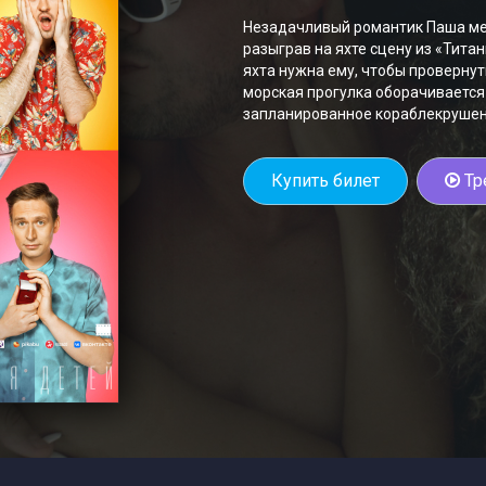
Незадачливый романтик Паша ме
разыграв на яхте сцену из «Тита
яхта нужна ему, чтобы провернут
морская прогулка оборачивается
запланированное кораблекрушен
Купить билет
Тр