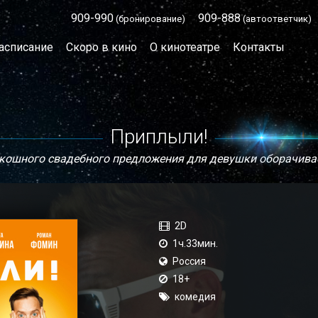
909-990
909-888
(бронирование)
(автоответчик)
асписание
Скоро в кино
О кинотеатре
Контакты
Приплыли!
кошного свадебного предложения для девушки оборачив
2D
1ч.33мин.
Россия
18+
комедия