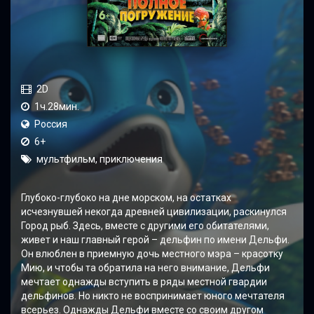
2D
1ч.28мин.
Россия
6+
мультфильм, приключения
Глубоко-глубоко на дне морском, на остатках
исчезнувшей некогда древней цивилизации, раскинулся
Город рыб. Здесь, вместе с другими его обитателями,
живет и наш главный герой – дельфин по имени Дельфи.
Он влюблен в приемную дочь местного мэра – красотку
Мию, и чтобы та обратила на него внимание, Дельфи
мечтает однажды вступить в ряды местной гвардии
дельфинов. Но никто не воспринимает юного мечтателя
всерьез. Однажды Дельфи вместе со своим другом