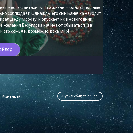
 нет места фантазиям. Его жизнь — одни сплошные
льно соблюдает. Однажды его сын Ванечка находит
писал Деду Морозу, и опускает их в новогодний
ие желания Безуглова начинают сбываться, и в
 и его семья и, возможно, весь мир!
ейлер
Контакты
Купить билет online