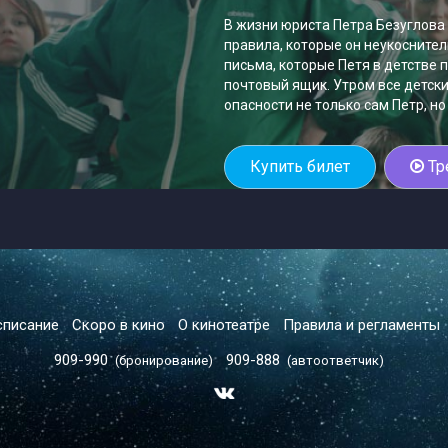
В жизни юриста Петра Безуглова
правила, которые он неукосните
письма, которые Петя в детстве 
почтовый ящик. Утром все детск
опасности не только сам Петр, но
Купить билет
Тр
списание
Скоро в кино
О кинотеатре
Правила и регламенты
909-990
909-888
(бронирование)
(автоответчик)