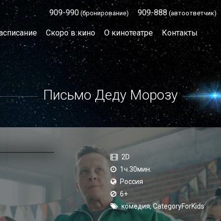
909-990
909-888
(бронирование)
(автоответчик)
асписание
Скоро в кино
О кинотеатре
Контакты
Письмо Деду Морозу
2D
1ч.30мин.
Россия
6+
комедия, CategoryForKids