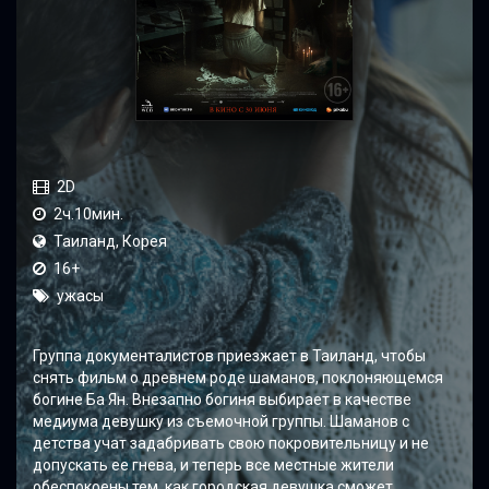
2D
2ч.10мин.
Таиланд, Корея
16+
ужасы
Группа документалистов приезжает в Таиланд, чтобы
снять фильм о древнем роде шаманов, поклоняющемся
богине Ба Ян. Внезапно богиня выбирает в качестве
медиума девушку из съемочной группы. Шаманов с
детства учат задабривать свою покровительницу и не
допускать ее гнева, и теперь все местные жители
обеспокоены тем, как городская девушка сможет