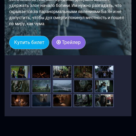
удержать злое начало богини. Им нужно разгадать, что
скрывается за паранормальными явлениями Ба Ян и не
допустить, чтобы дух смерти покинул местность и пошел
по миру, как чума.
Купить билет
Трейлер