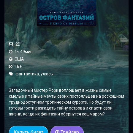
2D
1ч.49мин.
США
16+
фантастика, ужасы
Загадочный мистер Рорк воплощает в жизнь самые
смелые и тайные мечты своих постояльцев на роскошном
труднодоступном тропическом курорте. Но будут ли
готовы гости разгадать тайну острова и спасти свои
жизни, когда их фантазии обернутся кошмаром?
Купить билет
Трейлер