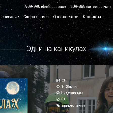
909-990
909-888
(бронирование)
(автоответчик)
асписание
Скоро в кино
О кинотеатре
Контакты
Одни на каникулах
2D
1ч.25мин.
Нидерланды
6+
приключения