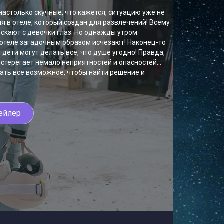
астолько скучные, что кажется, ситуацию уже не
я в отеле, который создан для развлечений! Всему
ускают с девочки глаз. Но однажды утром
 отеле загадочным образом исчезают! Наконец-то
 дети могут делать все, что душе угодно! Правда,
дстерегает немало неприятностей и опасностей…
лать все возможное, чтобы найти решение и
ейлер