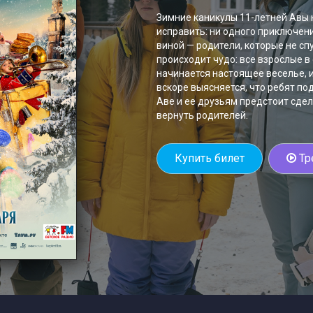
Зимние каникулы 11-летней Авы н
исправить: ни одного приключени
виной — родители, которые не сп
происходит чудо: все взрослые в
начинается настоящее веселье, и
вскоре выясняется, что ребят по
Аве и ее друзьям предстоит сде
вернуть родителей.
Купить билет
Тр