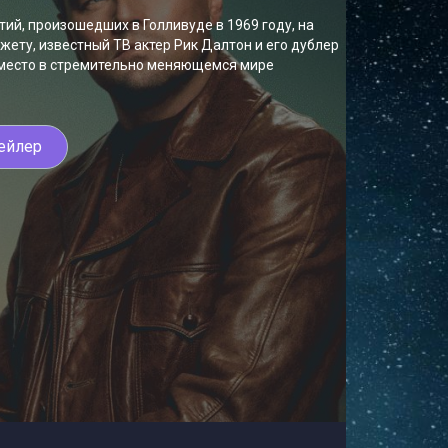
ий, произошедших в Голливуде в 1969 году, на
южету, известный ТВ актер Рик Далтон и его дублер
 место в стремительно меняющемся мире
ейлер