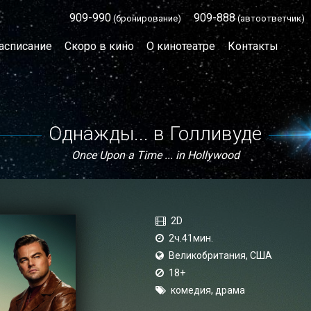
909-990
909-888
(бронирование)
(автоответчик)
асписание
Скоро в кино
О кинотеатре
Контакты
Однажды... в Голливуде
Once Upon a Time ... in Hollywood
2D
2ч.41мин.
Великобритания, США
18+
комедия, драма