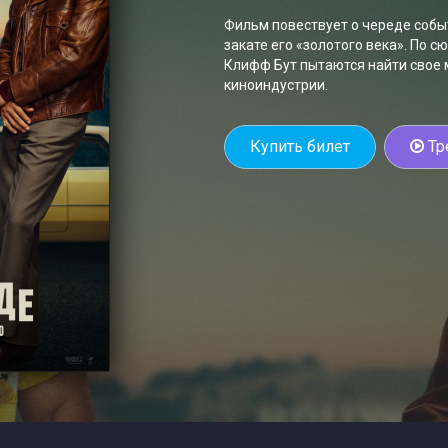
Фильм повествует о череде событ
закате его «золотого века». По с
Клифф Бут пытаются найти свое
киноиндустрии.
Купить билет
Тр