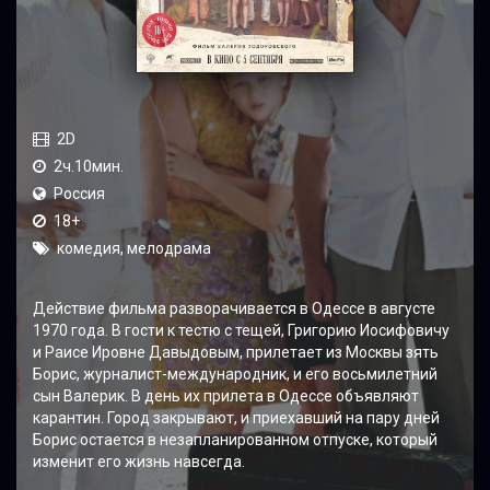
2D
2ч.10мин.
Россия
18+
комедия, мелодрама
Действие фильма разворачивается в Одессе в августе
1970 года. В гости к тестю с тещей, Григорию Иосифовичу
и Раисе Ировне Давыдовым, прилетает из Москвы зять
Борис, журналист-международник, и его восьмилетний
сын Валерик. В день их прилета в Одессе объявляют
карантин. Город закрывают, и приехавший на пару дней
Борис остается в незапланированном отпуске, который
изменит его жизнь навсегда.