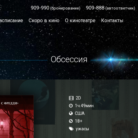
909-990
909-888
(бронирование)
(автоответчик)
асписание
Скоро в кино
О кинотеатре
Контакты
Обсессия
2D
1ч.49мин.
США
18+
ужасы