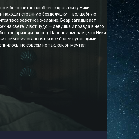
о и безответно влюблен в красавицу Ники.
он находит странную безделушку — волшебную
нится твое заветное желание. Беар загадывает,
х на свете. И вот чудо — девушка и правда в него
быстро приходит конец. Парень замечает, что Ники
аки внимания становятся все более пугающими.
нилось, но совсем не так, как он мечтал.