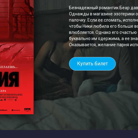
Безнадежный романтик Беар давн
Однажды в магазине эзотерики 
палочку. Если ее сломать, испол
чтобы Ники любила его больше все
влюбляется. Однако его счастью 
буквально им одержима, а ее зн
Оказывается, желание парня испол
Купить билет