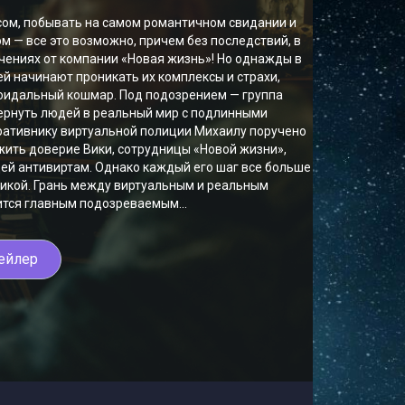
сом, побывать на самом романтичном свидании и
м — все это возможно, причем без последствий, в
ениях от компании «Новая жизнь»! Но однажды в
й начинают проникать их комплексы и страхи,
оидальный кошмар. Под подозрением — группа
вернуть людей в реальный мир с подлинными
ративнику виртуальной полиции Михаилу поручено
жить доверие Вики, сотрудницы «Новой жизни»,
й антивиртам. Однако каждый его шаг все больше
Викой. Грань между виртуальным и реальным
ится главным подозреваемым...
ейлер