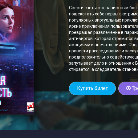
Свести счеты с ненавистным бос
пощекотать себе нервы экстримо
популярных виртуальных приключ
яркие приключения пользователе
превращая развлечение в паран
антивиртов, которая стремится 
эмоциями и впечатлениями. Опе
провести расследование и заслу
предположительно содействующе
запутывает дело и отношения с 
стирается, а следователь станов
Купить билет
Тр