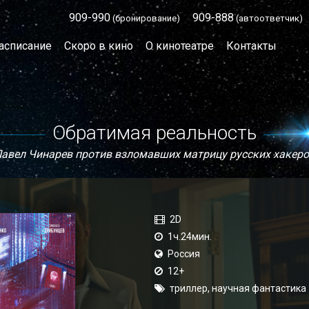
909-990
909-888
(бронирование)
(автоответчик)
асписание
Скоро в кино
О кинотеатре
Контакты
Обратимая реальность
авел Чинарев против взломавших матрицу русских хакер
2D
1ч.24мин.
Россия
12+
триллер, научная фантастика