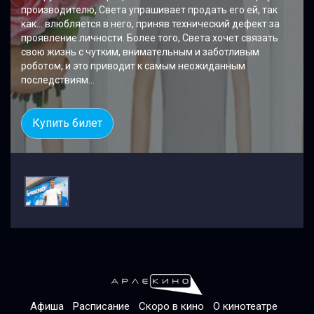
производителю, Света упрашивает продать его ей, так
как... влюбляется в него, приняв технический дефект за
проявление личности. Более того, Света хочет связать
свою жизнь с чутким, внимательным и заботливым
роботом, и это приводит к самым неожиданным
последствиям...
Купить билет
Афиша
Расписание
Скоро в кино
О кинотеатре