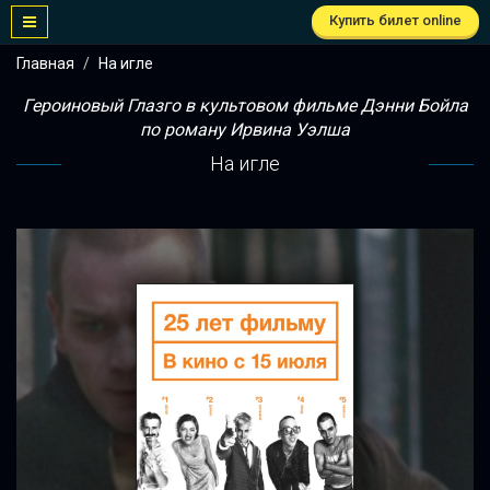
Купить билет online
Главная
На игле
Героиновый Глазго в культовом фильме Дэнни Бойла
по роману Ирвина Уэлша
На игле