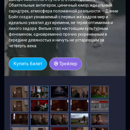
Обаятельные антигерои, циничный юмор, идеальный
саундтрек, атмосфера поломанной реальности — Дэнни
Бойл создал узнаваемый с первых же кадров мир и
идеально ухватил дух времени, не теряя оптимизма и
лихого задора. Фильм стал настоящим культурным
феноменом, одновременно прочно укорененным в
середине девяностых и ничуть не устаревшим за
четверть века.
Купить билет
Трейлер