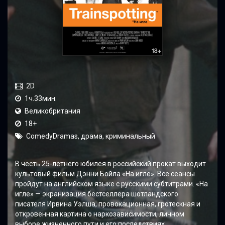
2D
1ч.33мин.
Великобритания
18+
ComedyDramas, драма, криминальный
В честь 25-летнего юбилея в российский прокат выходит
культовый фильм Дэнни Бойла «На игле». Все сеансы
пройдут на английском языке с русскими субтитрами. «На
игле» — экранизация бестселлера шотландского
писателя Ирвина Уэлша, провокационная, гротескная и
откровенная картина о наркозависимости, личном
выборе жизненного пути и его последствиях.