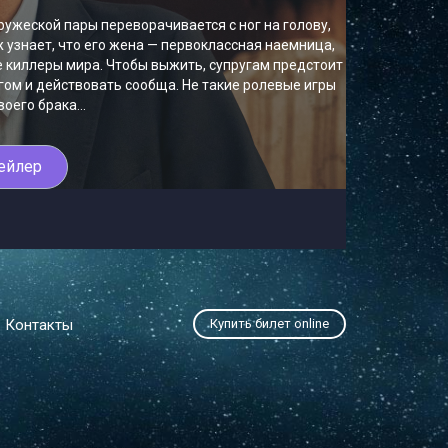
ужеской пары переворачивается с ног на голову,
 узнает, что его жена — первоклассная наемница,
е киллеры мира. Чтобы выжить, супругам предстоит
гом и действовать сообща. Не такие ролевые игры
воего брака…
ейлер
Контакты
Купить билет online