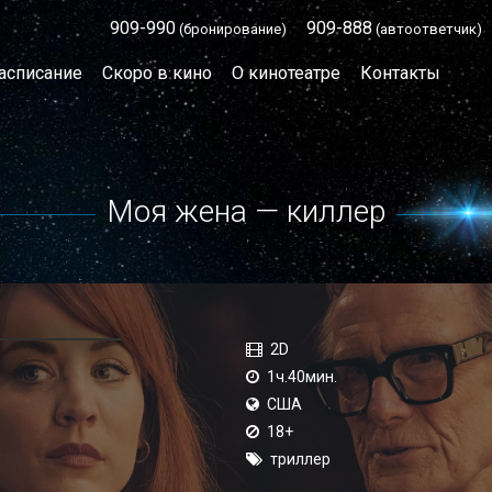
909-990
909-888
(бронирование)
(автоответчик)
асписание
Скоро в кино
О кинотеатре
Контакты
Моя жена — киллер
2D
1ч.40мин.
США
18+
триллер