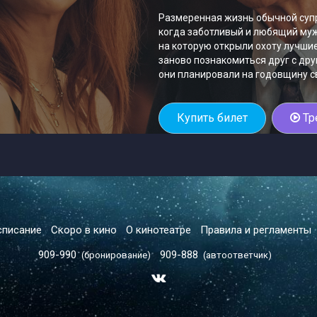
Размеренная жизнь обычной супр
когда заботливый и любящий муж
на которую открыли охоту лучши
заново познакомиться друг с дру
они планировали на годовщину с
Купить билет
Тр
списание
Скоро в кино
О кинотеатре
Правила и регламенты
909-990
909-888
(бронирование)
(автоответчик)