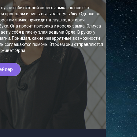
пугает обитателей своего замка, но все его
я провалом и лишь вызывают улыбку. Однако он
оротам замка приходит девушка, которая
уха. Она просит призрака и короля замка Юлиуса
ет у себя в плену злая ведьма Эрла. В руках у
агии. Понимая, какие невероятные возможности
роль соглашаются помочь. Втроем они отправляются
е живет Эрла.
ейлер