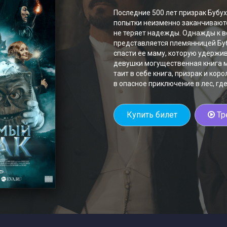
Последние 500 лет призрак Бубух 
попытки неизменно заканчиваютс
не теряет надежды. Однажды к в
представляется племянницей Буб
спасти ее маму, которую удержива
девушки могущественная книга м
таит в себе книга, призрак и ко
в опасное приключение в лес, гд
Купить билет
Тр