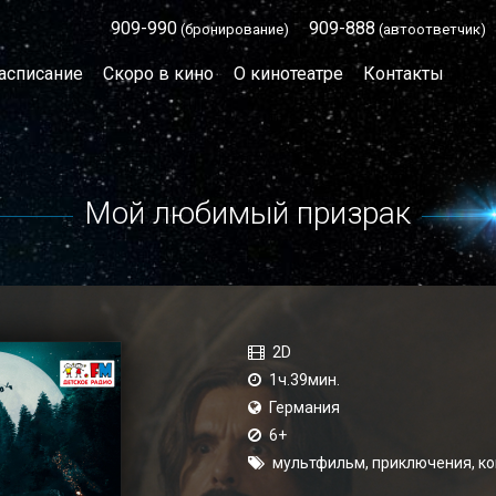
909-990
909-888
(бронирование)
(автоответчик)
асписание
Скоро в кино
О кинотеатре
Контакты
Мой любимый призрак
2D
1ч.39мин.
Германия
6+
мультфильм, приключения, к