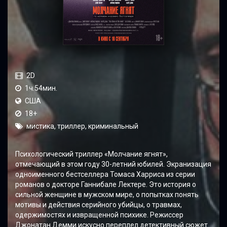
2D
1ч.54мин.
США
18+
мистика, триллер, криминальный
Психологический триллер «Молчание ягнят»,
отмечающий в этом году 30-летний юбилей. Экранизация
одноименного бестселлера Томаса Харриса из серии
романов о докторе Ганнибале Лектере. Это история о
сильной женщине в мужском мире, о попытках понять
мотивы и действия серийного убийцы, о травмах,
одержимостях и извращенной психике. Режиссер
Джонатан Демми искусно переплел детективный сюжет