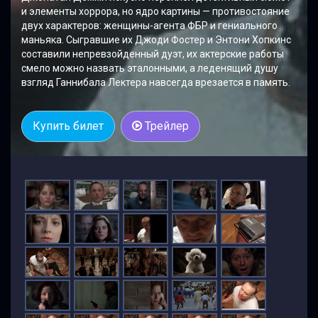
и элементы хоррора, но ядро картины — противостояние
двух характеров: женщины-агента ФБР и гениального
маньяка. Сыгравшие их Джоди Фостер и Энтони Хопкинс
составили непревзойденный дуэт, их актерские работы
смело можно назвать эталонными, а леденящий душу
взгляд Ганнибала Лектера навсегда врезается в память.
Купить билет
Трейлер