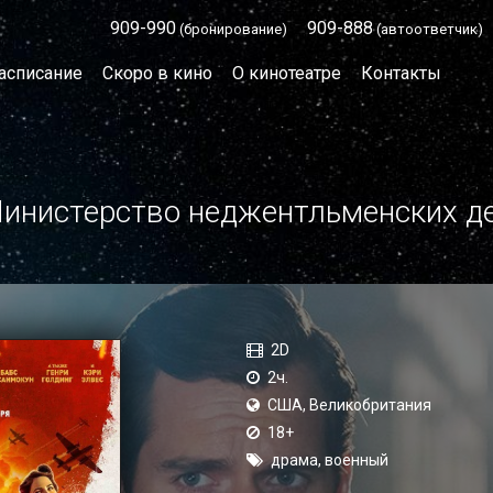
909-990
909-888
(бронирование)
(автоответчик)
асписание
Скоро в кино
О кинотеатре
Контакты
инистерство неджентльменских д
2D
2ч.
США, Великобритания
18+
драма, военный