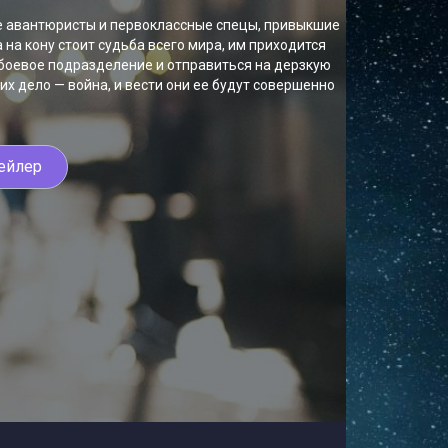
е авантюристы и первоклассные спецы, привыкшие
 на кону стоит судьба всего мира, им приходится
боевое подразделение и отправиться на дерзкую
их дело — война, и вести они ее будут совершенно
ейлер