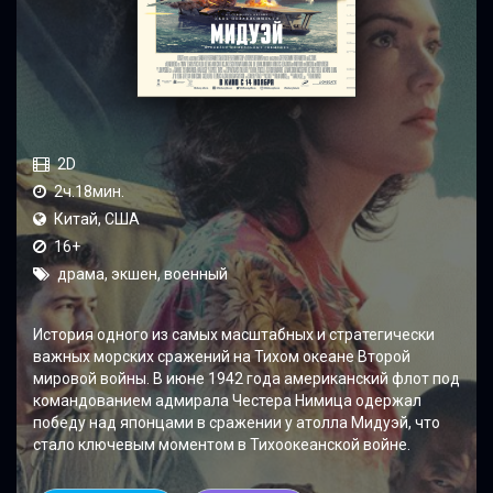
2D
2ч.18мин.
Китай, США
16+
драма, экшен, военный
История одного из самых масштабных и стратегически
важных морских сражений на Тихом океане Второй
мировой войны. В июне 1942 года американский флот под
командованием адмирала Честера Нимица одержал
победу над японцами в сражении у атолла Мидуэй, что
стало ключевым моментом в Тихоокеанской войне.