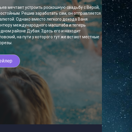
ев мечтает устроить роскошную свадьбу с Верой,
достойным. Решив заработать сам, он отправляется
валютой. Однако вместо легкого дохода Ваня
антюру международного масштаба и теперь
дном районе Дубая. Здесь его и находит
овский, на пути у которого тут же встают местные
орезы.
ейлер