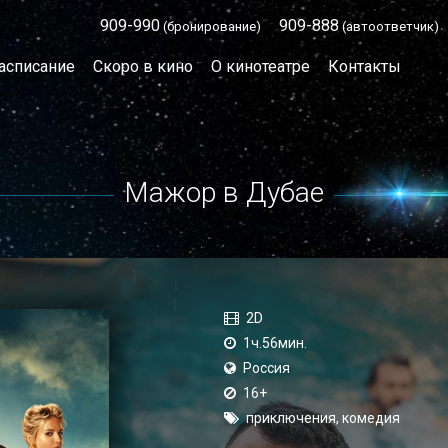
909-990
909-888
(бронирование)
(автоответчик)
асписание
Скоро в кино
О кинотеатре
Контакты
Мажор в Дубае
2D
1ч.56мин.
Россия
16+
приключения, комедия