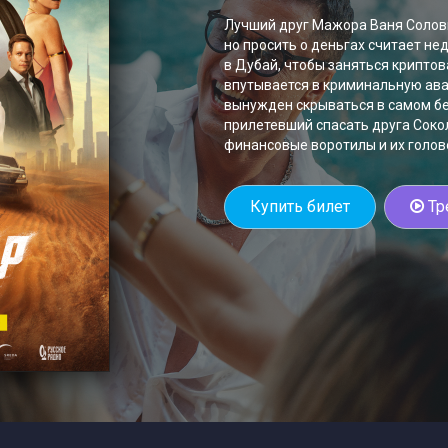
Лучший друг Мажора Ваня Соловь
но просить о деньгах считает не
в Дубай, чтобы заняться крипто
впутывается в криминальную ав
вынужден скрываться в самом бе
прилетевший спасать друга Сокол
финансовые воротилы и их голов
Купить билет
Тр