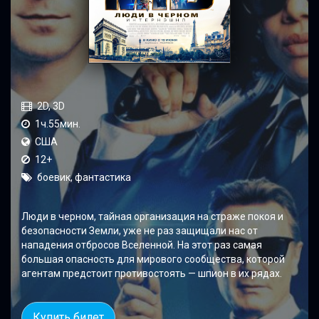
2D, 3D
1ч.55мин.
США
12+
боевик, фантастика
Люди в черном, тайная организация на страже покоя и
безопасности Земли, уже не раз защищали нас от
нападения отбросов Вселенной. На этот раз самая
большая опасность для мирового сообщества, которой
агентам предстоит противостоять — шпион в их рядах.
Купить билет