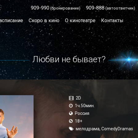
909-990
909-888
(бронирование)
(автоответчик)
асписание
Скоро в кино
О кинотеатре
Контакты
Любви не бывает?
2D
1ч.50мин.
Россия
18+
мелодрама, ComedyDramas