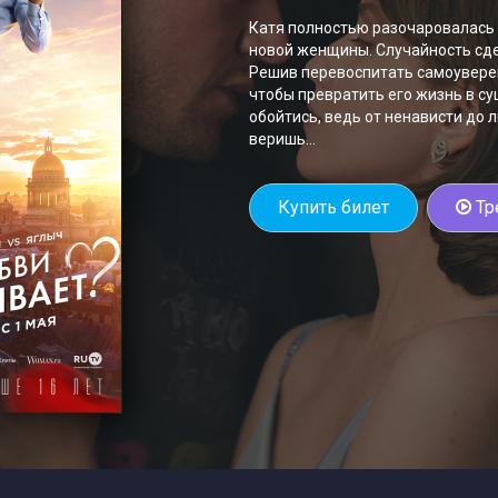
Катя полностью разочаровалась 
новой женщины. Случайность сде
Решив перевоспитать самоуверен
чтобы превратить его жизнь в с
обойтись, ведь от ненависти до 
веришь…
Купить билет
Тр