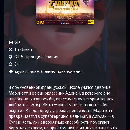
2D
1ч.45мин.
США, Франция, Япония
6+
мультфильм, боевик, приключения
В обыкновенной французской школе учатся девочка
Маринетт и ее одноклассник Адриан, в которого она
влюблена. Казалось бы, классическая история первой
любви, но… Эти ребята — совсем не те, за кого себя
выдают. Когда городу угрожает опасность, Маринетт
превращается в супергероиню Леди Баг, а Адриан — в
Супер-Кота. Их невероятные способности помогают
бороться со злом, но при этом никто из них не знает, кто