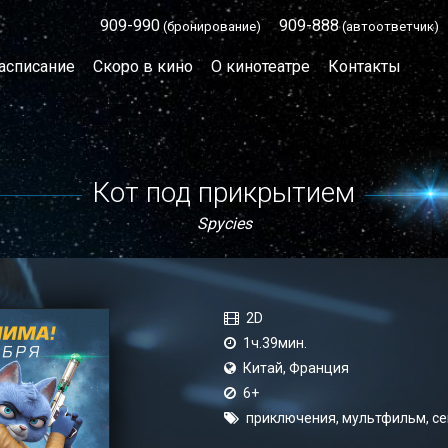
909-990
909-888
(бронирование)
(автоответчик)
асписание
Скоро в кино
О кинотеатре
Контакты
Кот под прикрытием
Spycies
2D
1ч.39мин.
Китай, Франция
6+
приключения, мультфильм, се