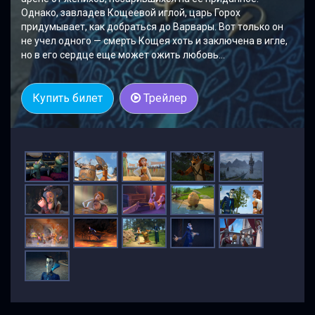
Однако, завладев Кощеевой иглой, царь Горох
придумывает, как добраться до Варвары. Вот только он
не учел одного — смерть Кощея хоть и заключена в игле,
но в его сердце еще может ожить любовь...
Купить билет
Трейлер