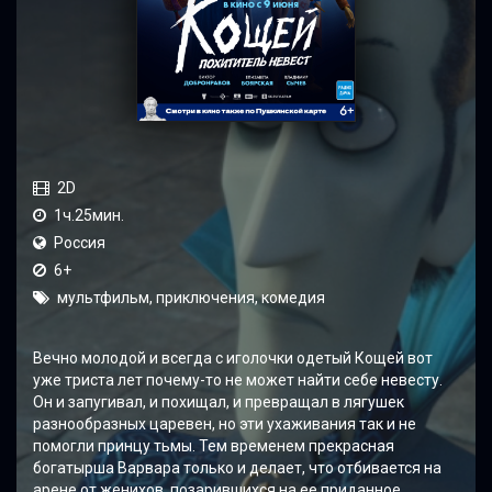
2D
1ч.25мин.
Россия
6+
мультфильм, приключения, комедия
Вечно молодой и всегда с иголочки одетый Кощей вот
уже триста лет почему-то не может найти себе невесту.
Он и запугивал, и похищал, и превращал в лягушек
разнообразных царевен, но эти ухаживания так и не
помогли принцу тьмы. Тем временем прекрасная
богатырша Варвара только и делает, что отбивается на
арене от женихов, позарившихся на ее приданное.