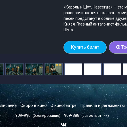
«Король и Шут. Навсегда» — это
разворачивается в сказочном ми
песен предстанут в облике друзе
Князя. Главный антагонист филь
Шут».
Купить билет
Тр
списание
Скоро в кино
О кинотеатре
Правила и регламенты
909-990
909-888
(бронирование)
(автоответчик)