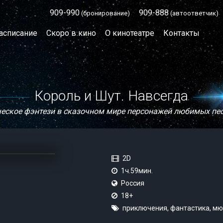
909-990
909-888
(бронирование)
(автоответчик)
асписание
Скоро в кино
О кинотеатре
Контакты
Король и Шут. Навсегда
ское фэнтези в сказочном мире персонажей любимых пес
2D
1ч.59мин.
Россия
18+
приключения, фантастика, м