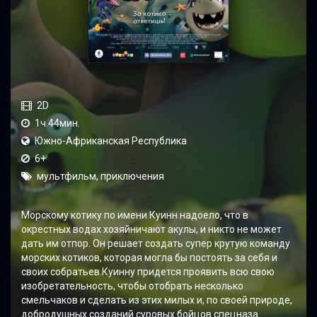
2D
1ч.44мин.
Южно-Африканская Республика
6+
мультфильм, приключения
Морскому котику по имени Куинн надоело, что в
окрестных водах хозяйничают акулы, и никто не может
дать им отпор. Он решает создать супер крутую команду
морских котиков, которая могла бы постоять за себя и
своих собратьев.Куинну придется проявить всю свою
изобретательность, чтобы отобрать несколько
смельчаков и сделать из этих милых и, по своей природе,
добродушных созданий суровых бойцов спецназа.