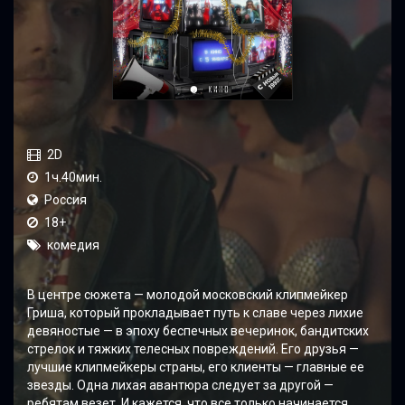
2D
1ч.40мин.
Россия
18+
комедия
В центре сюжета — молодой московский клипмейкер
Гриша, который прокладывает путь к славе через лихие
девяностые — в эпоху беспечных вечеринок, бандитских
стрелок и тяжких телесных повреждений. Его друзья —
лучшие клипмейкеры страны, его клиенты — главные ее
звезды. Одна лихая авантюра следует за другой —
ребятам везет. И кажется, что все только начинается.