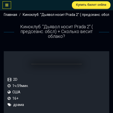
Купить билет online
Главная
Киноклуб: "Дьявол носит Prada 2" ( предсеанс. обсл) 
Киноклуб: "Дьявол носит Prada 2" (
предсеанс. обсл) + Сколько весит
облако?
2D
1ч.59мин.
США
16+
драма