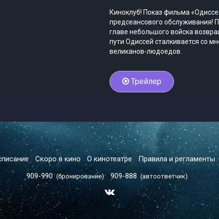
Киноклуб! Показ фильма «Одиссе
предсеансового обслуживания! П
главе небольшого войска возвра
пути Одиссей сталкивается со мн
великанов-людоедов.
Трейлер
списание
Скоро в кино
О кинотеатре
Правила и регламенты
909-990
909-888
(бронирование)
(автоответчик)