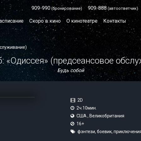
909-990
909-888
(бронирование)
(автоответчик)
асписание
Скоро в кино
О кинотеатре
Контакты
бслуживание)
: «Одиссея» (предсеансовое обсл
Будь собой
2D
2ч.10мин.
США , Великобритания
16+
фэнтези, боевик, приключени