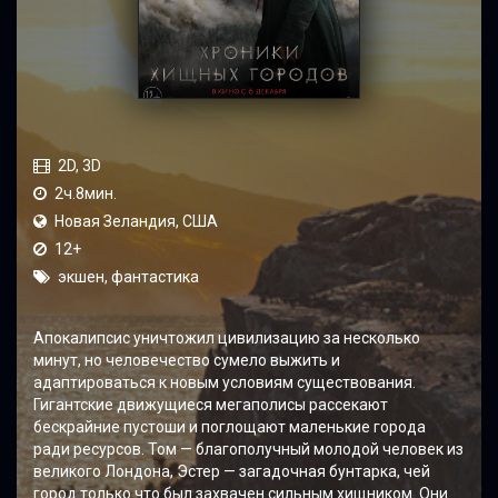
2D, 3D
2ч.8мин.
Новая Зеландия, США
12+
экшен, фантастика
Апокалипсис уничтожил цивилизацию за несколько
минут, но человечество сумело выжить и
адаптироваться к новым условиям существования.
Гигантские движущиеся мегаполисы рассекают
бескрайние пустоши и поглощают маленькие города
ради ресурсов. Том — благополучный молодой человек из
великого Лондона, Эстер — загадочная бунтарка, чей
город только что был захвачен сильным хищником. Они