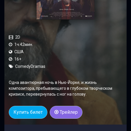
2D
1ч.42мин.
США
16+
ComedyDramas
Одна авантюрная ночь в Нью-Йорке, и жизнь
композитора, пребывающего в глубоком творческом
кризисе, перевернулась с ног на голову.
Купить билет
Трейлер