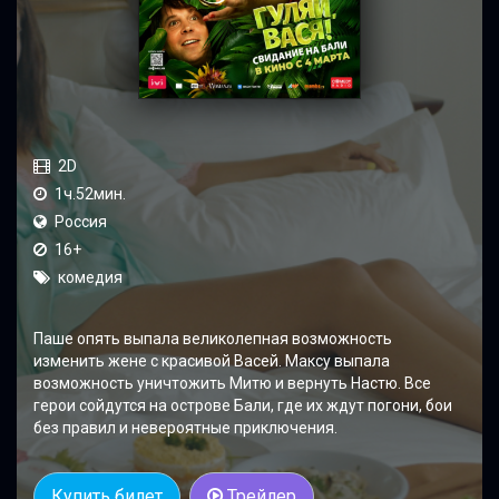
2D
1ч.52мин.
Россия
16+
комедия
Паше опять выпала великолепная возможность
изменить жене с красивой Васей. Максу выпала
возможность уничтожить Митю и вернуть Настю. Все
герои сойдутся на острове Бали, где их ждут погони, бои
без правил и невероятные приключения.
Купить билет
Трейлер