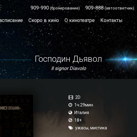
909-990
909-888
(бронирование)
(автоответчик)
асписание
Скоро в кино
О кинотеатре
Контакты
Господин Дьявол
Il signor Diavolo
2D
1ч.29мин.
Италия
18+
ужасы, мистика