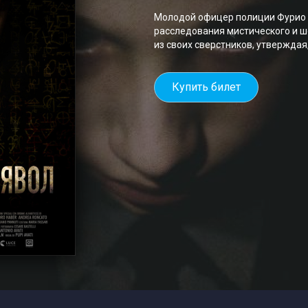
Молодой офицер полиции Фурио 
расследования мистического и ш
из своих сверстников, утверждая,
Купить билет