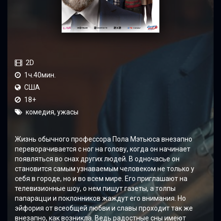
2D
1ч.40мин.
США
18+
комедия, ужасы
Жизнь обычного профессора Пола Мэтьюса внезапно
переворачивается с ног на голову, когда он начинает
появляться во снах других людей. В одночасье он
становится самым узнаваемым человеком не только у
себя в городе, но и во всем мире. Его приглашают на
телевизионные шоу, о нем пишут газеты, а толпы
папарацци и поклонников жаждут его внимания. Но
эйфория от всеобщей любви и славы проходит так же
внезапно, как возникла. Ведь радостные сны имеют