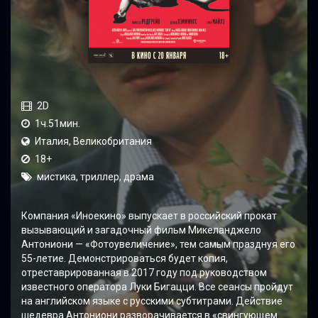
2D
1ч.51мин.
Италия, Великобритания
18+
мистика, триллер, драма
Компания «Иноекино» выпускает в российский прокат
вызывающий и загадочный фильм Микеланджело
Антониони — «Фотоувеличение», тем самым празднуя его
55-летие. Демонстрироваться будет копия,
отреставрированная в 2017 году под руководством
известного оператора Луки Бигацци. Все сеансы пройдут
на английском языке с русскими субтитрами. Действие
шедевра Антониони разворачивается в «свингующем