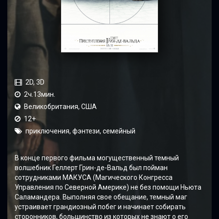
2D, 3D
2ч.13мин.
Великобритания, США
12+
приключения, фэнтези, семейный
В конце первого фильма могущественный темный
волшебник Геллерт Грин-де-Вальд был пойман
сотрудниками МАКУСА (Магического Конгресса
Управления по Северной Америке) не без помощи Ньюта
Саламандера. Выполняя свое обещание, темный маг
устраивает грандиозный побег и начинает собирать
сторонников, большинство из которых не знают о его