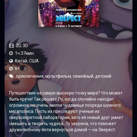
2D, 3D
1ч.37мин.
Китай, США
6+
приключения, мультфильм, семейный, детский
Путешествие на самую высокую точку мира? Что может
быть круче! Так решает Лу, когда случайно находит
огромное, но очень милое чудовище посреди шумного
мегаполиса. Пусть их преследуют ученые из
сверхсекретной лаборатории, зато её новый друг умеет
смешить и творить чудеса. Лу уверена, что поможет
дружелюбному йети вернуться домой — на Эверест.