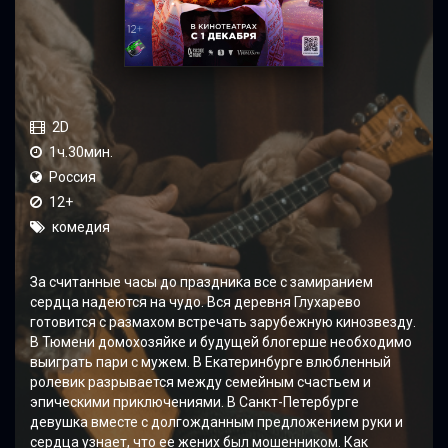
2D
1ч.30мин.
Россия
12+
комедия
За считанные часы до праздника все с замиранием
сердца надеются на чудо. Вся деревня Глухарево
готовится с размахом встречать зарубежную кинозвезду.
В Тюмени домохозяйке и будущей блогерше необходимо
выиграть пари с мужем. В Екатеринбурге влюбленный
ролевик разрывается между семейным счастьем и
эпическими приключениями. В Санкт-Петербурге
девушка вместе с долгожданным предложением руки и
сердца узнает, что ее жених был мошенником. Как