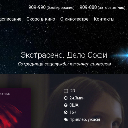
909-990
909-888
(бронирование)
(автоответчик)
асписание
Скоро в кино
О кинотеатре
Контакты
Экстрасенс. Дело Софи
Сотрудница соцслужбы изгоняет дьяволов
2D
2ч.3мин.
США
16+
триллер, ужасы