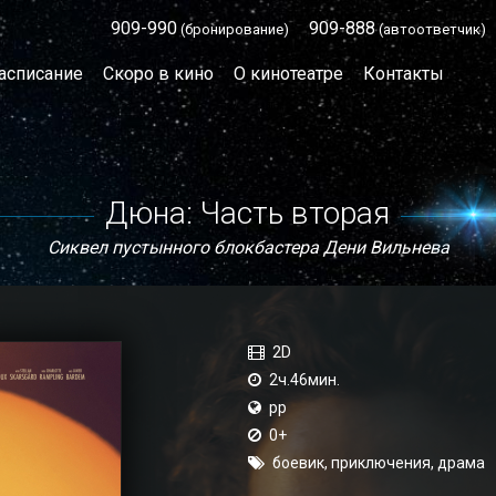
909-990
909-888
(бронирование)
(автоответчик)
асписание
Скоро в кино
О кинотеатре
Контакты
Дюна: Часть вторая
Сиквел пустынного блокбастера Дени Вильнева
2D
2ч.46мин.
рр
0+
боевик, приключения, драма