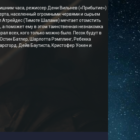
лишним часа, режиссер Дени Вильнев («Прибытие»)
ерта, населенный огромными червями и сырьем
л Атрейдес (Тимоте Шаламе) мечтает отомстить
 а поможет ему в этом таинственная незнакомка
рал всех, кого только можно было. Песок будут в
 Остин Батлер, Шарлотта Рэмплинг, Ребекка
арсгорд, Дейв Баутиста, Кристофер Уокен и