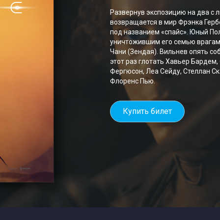
Развернув экспозицию на два с 
возвращается в мир Фрэнка Герб
под названием «спайс». Юный По
уничтожившим его семью врагам,
Чани (Зендая). Вильнев опять соб
этот раз глотать Хавьер Бардем,
Фергюсон, Леа Сейду, Стеллан Ск
Флоренс Пью.
Купить билет